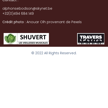
alphonsebodson@skynet.be
+32(0)494 684 149
Crédit photo :
Anouar Olh provenant de Pexels
© 2022 All Rights Reserved.