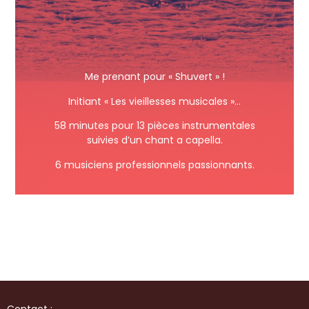
Me prenant pour « Shuvert » !
Initiant « Les vieillesses musicales »…
58 minutes pour 13 pièces instrumentales
suivies d’un chant a capella.
6 musiciens professionnels passionnants.
Contact :