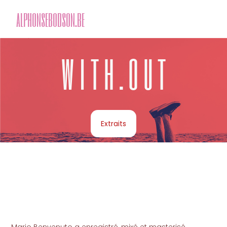
alphonsebodson.be
w i t h . o u t
Extraits
Mario Benvenuto a enregistré, mixé et masterisé